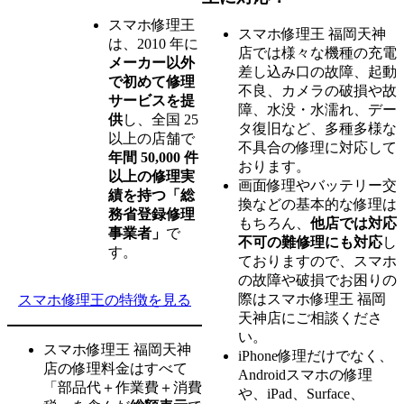
スマホ修理王
スマホ修理王 福岡天神
は、2010 年に
店では様々な機種の充電
メーカー以外
差し込み口の故障、起動
で初めて修理
不良、カメラの破損や故
サービスを提
障、水没・水濡れ、デー
供
し、全国 25
タ復旧など、多種多様な
以上の店舗で
不具合の修理に対応して
年間 50,000 件
おります。
以上の修理実
画面修理やバッテリー交
績を持つ「総
換などの基本的な修理は
務省登録修理
もちろん、
他店では対応
事業者」
で
不可の難修理にも対応
し
す。
ておりますので、スマホ
の故障や破損でお困りの
際はスマホ修理王 福岡
スマホ修理王の特徴を見る
天神店にご相談くださ
い。
スマホ修理王 福岡天神
iPhone修理だけでなく、
店の修理料金はすべて
Androidスマホの修理
「部品代＋作業費＋消費
や、iPad、Surface、