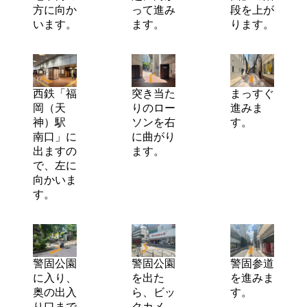
方に向か
って進み
段を上が
います。
ます。
ります。
西鉄「福
突き当た
まっすぐ
岡（天
りのロー
進みま
神）駅
ソンを右
す。
南口」に
に曲がり
出ますの
ます。
で、左に
向かいま
す。
警固公園
警固公園
警固参道
に入り、
を出た
を進みま
奥の出入
ら、ビッ
す。
り口まで
クカメ