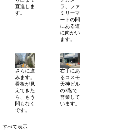
直進しま
ラ、ファ
す。
ミリーマ
ートの間
にある道
に向かい
ます。
さらに進
右手にあ
みます。
るコスモ
看板が見
天神ビル
えてきた
の3階で
ら、もう
営業して
間もなく
います。
です。
すべて表示