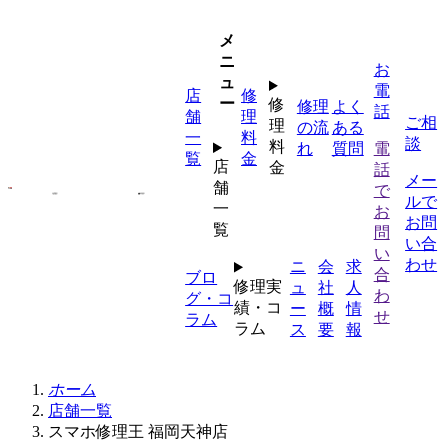
内
容
メ
を
ニ
お
ス
ュ
電
店
修
キ
ー
修
修理
よく
話
舗
理
ッ
ご相
理
の流
ある
一
料
プ
談
料
れ
質問
電
覧
金
店
金
話
メー
舗
で
ルで
一
お
お問
覧
問
い合
い
わせ
ニ
会
求
合
ブロ
修理実
ュ
社
人
わ
グ・コ
績・コ
ー
概
情
せ
ラム
ラム
ス
要
報
ホーム
店舗一覧
スマホ修理王 福岡天神店