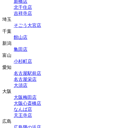
新橋店
北千住店
吉祥寺店
埼玉
そごう大宮店
千葉
館山店
新潟
亀田店
富山
小杉町店
愛知
名古屋駅前店
名古屋栄店
大須店
大阪
大阪梅田店
大阪心斎橋店
なんば店
天王寺店
広島
広島隅の浜店