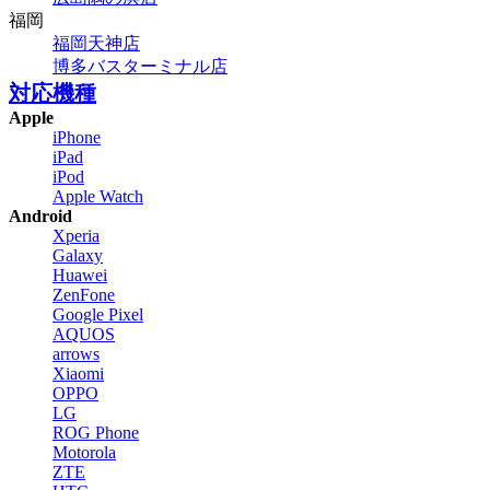
福岡
福岡天神店
博多バスターミナル店
対応機種
Apple
iPhone
iPad
iPod
Apple Watch
Android
Xperia
Galaxy
Huawei
ZenFone
Google Pixel
AQUOS
arrows
Xiaomi
OPPO
LG
ROG Phone
Motorola
ZTE