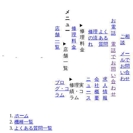
コ
ナ
ン
ビ
メ
テ
ゲ
ニ
お
ン
ー
ュ
電
店
修
ツ
シ
ー
修
修理
よく
話
舗
理
へ
ョ
ご相
理
の流
ある
一
料
ス
ン
談
料
れ
質問
電
覧
金
キ
に
店
金
話
メー
ッ
移
舗
で
ルで
プ
動
一
お
お問
覧
問
い合
い
わせ
ニ
会
求
合
ブロ
修理実
ュ
社
人
わ
グ・コ
績・コ
ー
概
情
せ
ラム
ラム
ス
要
報
ホーム
機種一覧
よくある質問一覧