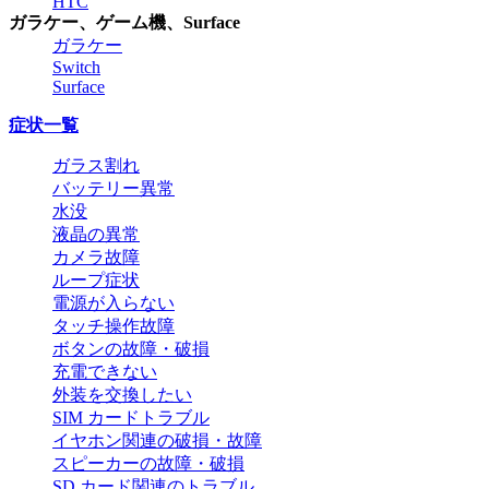
HTC
ガラケー、ゲーム機、Surface
ガラケー
Switch
Surface
症状一覧
ガラス割れ
バッテリー異常
水没
液晶の異常
カメラ故障
ループ症状
電源が入らない
タッチ操作故障
ボタンの故障・破損
充電できない
外装を交換したい
SIM カードトラブル
イヤホン関連の破損・故障
スピーカーの故障・破損
SD カード関連のトラブル