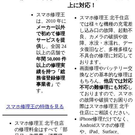
上に対応！
スマホ修理王
スマホ修理王 北千住店
は、2010 年に
では様々な機種の充電差
メーカー以外
し込み口の故障、起動不
で初めて修理
良、カメラの破損や故
サービスを提
障、水没・水濡れ、デー
供
し、全国 24
タ復旧など、多種多様な
以上の店舗で
不具合の修理に対応して
年間 50,000 件
おります。
以上の修理実
画面修理やバッテリー交
績を持つ「総
換などの基本的な修理は
務省登録修理
もちろん、
他店では対応
事業者」
で
不可の難修理にも対応
し
す。
ておりますので、スマホ
の故障や破損でお困りの
際はスマホ修理王 北千
スマホ修理王の特徴を見る
住店にご相談ください。
iPhone修理だけでなく、
スマホ修理王 北千住店
Androidスマホの修理
の修理料金はすべて「部
や、iPad、Surface、