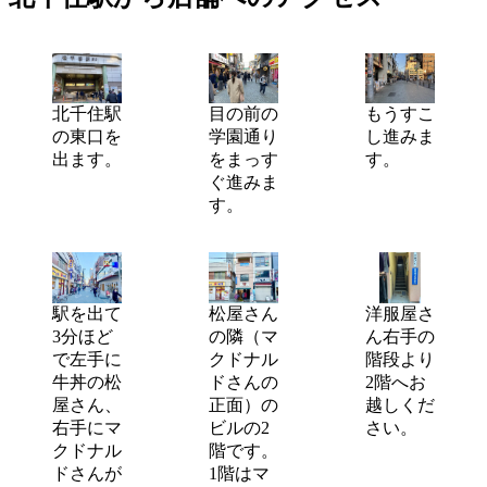
北千住駅
目の前の
もうすこ
の東口を
学園通り
し進みま
出ます。
をまっす
す。
ぐ進みま
す。
駅を出て
松屋さん
洋服屋さ
3分ほど
の隣（マ
ん右手の
で左手に
クドナル
階段より
牛丼の松
ドさんの
2階へお
屋さん、
正面）の
越しくだ
右手にマ
ビルの2
さい。
クドナル
階です。
ドさんが
1階はマ