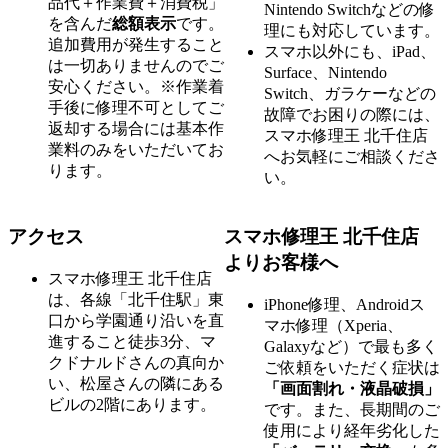
品代＋作業費＋消費税」
Nintendo Switchなどの修
を含んだ
総額表示
です。
理にも対応しています。
追加費用が発生すること
スマホ以外にも、iPad、
は一切ありませんのでご
Surface、Nintendo
安心ください。※作業着
Switch、ガラケーなどの
手後に修理不可としてご
故障でお困りの際には、
返却する場合には基本作
スマホ修理王 北千住店
業料のみをいただいてお
へお気軽にご相談くださ
ります。
い。
アクセス
スマホ修理王 北千住店
よりお客様へ
スマホ修理王 北千住店
は、各線「北千住駅」東
iPhone修理、Androidス
口から学園通り沿いを直
マホ修理（Xperia、
進すること徒歩3分、マ
Galaxyなど）で最も多く
クドナルドさんの真向か
ご依頼をいただく症状は
い、松屋さんの隣にある
「画面割れ・液晶破損」
ビルの2階にあります。
です。また、長期間のご
使用により経年劣化した