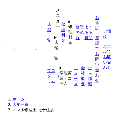
内
容
メ
を
ニ
お
ス
ュ
電
店
修
キ
ー
修
修理
よく
話
舗
理
ッ
ご相
理
の流
ある
一
料
プ
談
料
れ
質問
電
覧
金
店
金
話
メー
舗
で
ルで
一
お
お問
覧
問
い合
い
わせ
ニ
会
求
合
ブロ
修理実
ュ
社
人
わ
グ・コ
績・コ
ー
概
情
せ
ラム
ラム
ス
要
報
ホーム
店舗一覧
スマホ修理王 北千住店