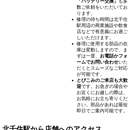
「バッテリー交換」
も多
数ご依頼をいただいてお
ります。
修理の待ち時間は北千住
駅周辺の商業施設や飲食
店などで有意義にお過ご
しいただけます。
修理に使用する部品の在
庫は変動しますので、ま
ずは一度、
お電話かフォ
ームでお問い合わせ
いた
だくとスムーズなご対応
が可能です。
とびこみのご来店も大歓
迎
です。お急ぎの場合や
お近くにお越しの際は、
お気軽にお立ち寄りくだ
さい。部品があれば最短
即日でご案内可能です。
北千住駅から店舗へのアクセス