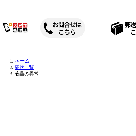
内
容
を
ス
キ
ッ
プ
ホーム
症状一覧
液晶の異常