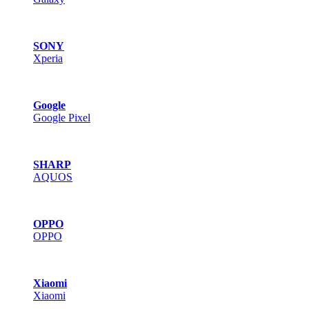
SONY
Xperia
Google
Google Pixel
SHARP
AQUOS
OPPO
OPPO
Xiaomi
Xiaomi