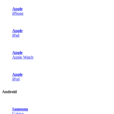
Apple
iPhone
Apple
iPad
Apple
Apple Watch
Apple
iPod
Android
Samsung
Galaxy