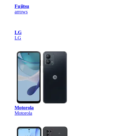
Fujitsu
arrows
LG
LG
Motorola
Motorola