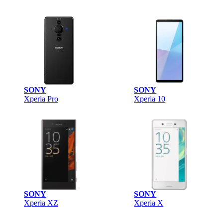
SONY
SONY
Xperia Pro
Xperia 10
SONY
SONY
Xperia XZ
Xperia X