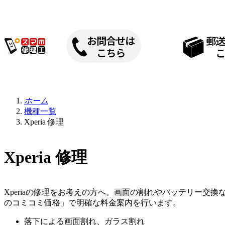
内
容
を
ス
キ
ッ
プ
ホーム
機種一覧
Xperia 修理
Xperia 修理
Xperiaの修理をお考えの方へ。画面の割れやバッテリー交
のコミコミ価格」で明確な料金案内を行います。
落下による画面割れ、ガラス割れ