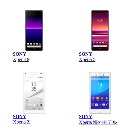
SONY
SONY
Xperia 8
Xperia 5
SONY
SONY
Xperia Z
Xperia 海外モデル