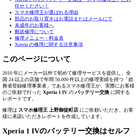
任せください！
スマホ修理王が選ばれる理由
部品のお取り置きはお電話またはメールにて
未成年のお客様へ
郵送修理について
修理メニュー・料金表
Xperia の修理に関する注意事項
このページについて
2010 年にメーカー以外で初めて修理サービスを提供し、全
国 24 以上の店舗で年間 50,000 件以上の修理実績を持つ「総
務省登録修理事業者」であるスマホ修理王が、実際にお客様
のご依頼で行った
Xperia 1 IV
の
バッテリー交換
に関する
レポートです。
修理は
スマホ修理王 上野御徒町店
にご依頼いただき、お客
様に承諾いただきレポートを作成しています。
Xperia 1 IV
のバッテリー交換はセルフ