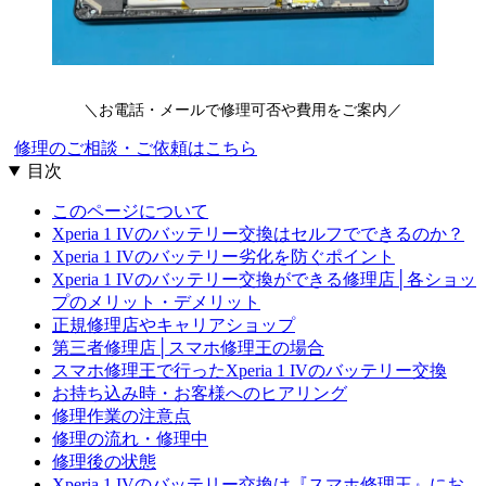
＼お電話・メールで修理可否や費用をご案内／
修理のご相談・ご依頼はこちら
目次
このページについて
Xperia 1 IVのバッテリー交換はセルフでできるのか？
Xperia 1 IVのバッテリー劣化を防ぐポイント
Xperia 1 IVのバッテリー交換ができる修理店│各ショッ
プのメリット・デメリット
正規修理店やキャリアショップ
第三者修理店│スマホ修理王の場合
スマホ修理王で行ったXperia 1 IVのバッテリー交換
お持ち込み時・お客様へのヒアリング
修理作業の注意点
修理の流れ・修理中
修理後の状態
Xperia 1 IVのバッテリー交換は『スマホ修理王』にお