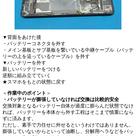
▼背面をあけた後
・バッテリーコネクタを外す
・メイン基板とサブ基板を繋いでいる中継ケーブル（バッテ
リーの上を這っているケーブル）を外す
▼バッテリーを外す
新しいバッテリーをつける
逆順に組み立てていく
★スマホをもとの状態に戻す
＜
作業中のポイント
＞
・バッテリーが膨張していなければ交換は比較的安全
交換対象となるバッテリー自体が過度に膨らんだ状態でなけ
れば、バッテリーを本体から外す工程はそこまで慎重になら
ずに済みます。
ただし、素手で力任せに外せるというわけではありません。
膨張していないからといって油断し、分解用ヘラなどをバッ