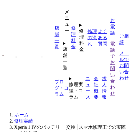
内
容
メ
を
ニ
お
ス
ュ
電
店
修
キ
ー
修
修理
よく
話
舗
理
ッ
ご相
理
の流
ある
一
料
プ
談
料
れ
質問
電
覧
金
店
金
話
メー
舗
で
ルで
一
お
お問
覧
問
い合
い
わせ
ニ
会
求
合
ブロ
修理実
ュ
社
人
わ
グ・コ
績・コ
ー
概
情
せ
ラム
ラム
ス
要
報
ホーム
修理実績
Xperia 1 IVのバッテリー 交換│スマホ修理王での実際