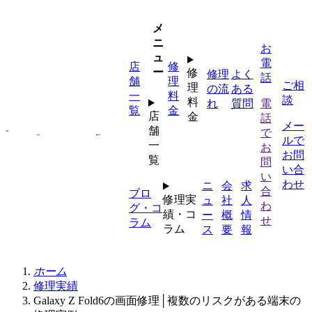
内
容
メ
を
ニ
お
ス
ュ
電
店
修
キ
ー
修
修理
よく
話
舗
理
ッ
ご相
理
の流
ある
一
料
プ
談
料
れ
質問
電
覧
金
店
金
話
メー
舗
で
ルで
一
お
お問
覧
問
い合
い
わせ
ニ
会
求
合
ブロ
修理実
ュ
社
人
わ
グ・コ
績・コ
ー
概
情
せ
ラム
ラム
ス
要
報
ホーム
修理実績
Galaxy Z Fold6の画面修理│複数のリスクがある端末の