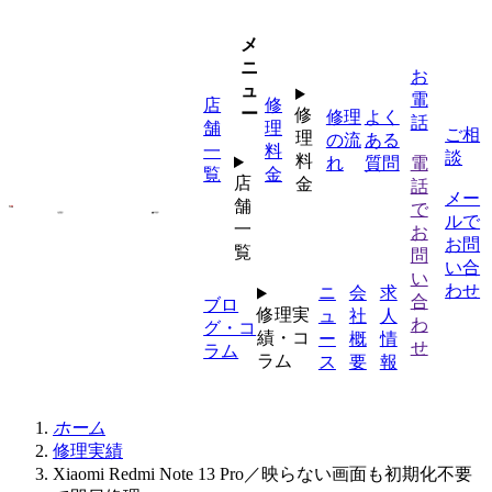
内
容
メ
を
ニ
お
ス
ュ
電
店
修
キ
ー
修
修理
よく
話
舗
理
ッ
ご相
理
の流
ある
一
料
プ
談
料
れ
質問
電
覧
金
店
金
話
メー
舗
で
ルで
一
お
お問
覧
問
い合
い
わせ
ニ
会
求
合
ブロ
修理実
ュ
社
人
わ
グ・コ
績・コ
ー
概
情
せ
ラム
ラム
ス
要
報
ホーム
修理実績
Xiaomi Redmi Note 13 Pro／映らない画面も初期化不要