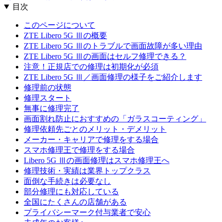
目次
このページについて
ZTE Libero 5G Ⅲの概要
ZTE Libero 5G Ⅲのトラブルで画面故障が多い理由
ZTE Libero 5G Ⅲの画面はセルフ修理できる？
注意！正規店での修理は初期化が必須
ZTE Libero 5G Ⅲ／画面修理の様子をご紹介します
修理前の状態
修理スタート
無事に修理完了
画面割れ防止におすすめの「ガラスコーティング」
修理依頼先ごとのメリット・デメリット
メーカー・キャリアで修理をする場合
スマホ修理王で修理をする場合
Libero 5G Ⅲの画面修理はスマホ修理王へ
修理技術・実績は業界トップクラス
面倒な手続きは必要なし
部分修理にも対応している
全国にたくさんの店舗がある
プライバシーマーク付与業者で安心