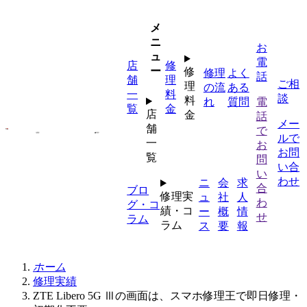
内
容
メ
を
ニ
お
ス
ュ
電
店
修
キ
ー
修
修理
よく
話
舗
理
ッ
ご相
理
の流
ある
一
料
プ
談
料
れ
質問
電
覧
金
店
金
話
メー
舗
で
ルで
一
お
お問
覧
問
い合
い
わせ
ニ
会
求
合
ブロ
修理実
ュ
社
人
わ
グ・コ
績・コ
ー
概
情
せ
ラム
ラム
ス
要
報
ホーム
修理実績
ZTE Libero 5G Ⅲの画面は、スマホ修理王で即日修理・