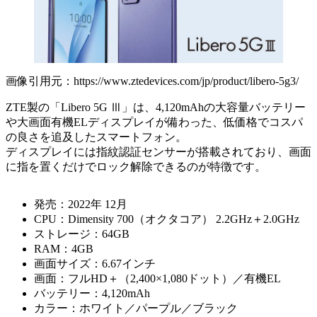
画像引用元：https://www.ztedevices.com/jp/product/libero-5g3/
ZTE製の「Libero 5G Ⅲ」は、4,120mAhの大容量バッテリー
や大画面有機ELディスプレイが備わった、低価格でコスパ
の良さを追及したスマートフォン。
ディスプレイには指紋認証センサーが搭載されており、画面
に指を置くだけでロック解除できるのが特徴です。
発売：2022年 12月
CPU：Dimensity 700（オクタコア） 2.2GHz＋2.0GHz
ストレージ：64GB
RAM：4GB
画面サイズ：6.67インチ
画面：フルHD＋（2,400×1,080ドット）／有機EL
バッテリー：4,120mAh
カラー：ホワイト／パープル／ブラック