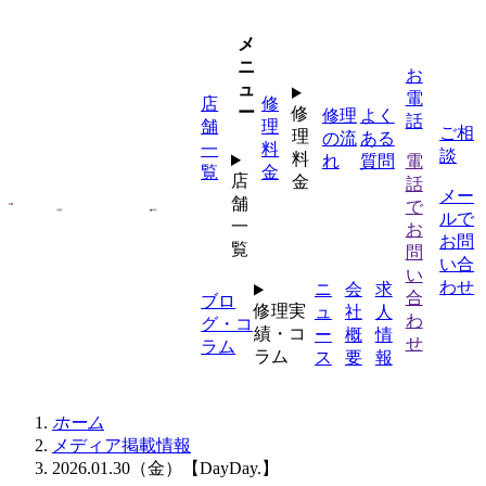
内
容
メ
を
ニ
お
ス
ュ
電
店
修
キ
ー
修
修理
よく
話
舗
理
ッ
ご相
理
の流
ある
一
料
プ
談
料
れ
質問
電
覧
金
店
金
話
メー
舗
で
ルで
一
お
お問
覧
問
い合
い
わせ
ニ
会
求
合
ブロ
修理実
ュ
社
人
わ
グ・コ
績・コ
ー
概
情
せ
ラム
ラム
ス
要
報
ホーム
メディア掲載情報
2026.01.30（金）【DayDay.】