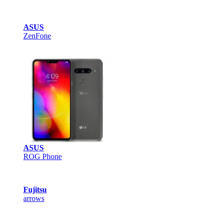
ASUS
ZenFone
ASUS
ROG Phone
Fujitsu
arrows